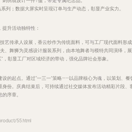
花、刺绣或设计一件T恤，带走专属纪念品。
品系列；数据大屏实时呈现订单与生产动态，彰显产业实力。
，提升活动独特性：
技艺传承人设展，香云纱作为传统面料，可与工厂现代面料形成
夫、舞狮为灵感设计服装系列，由本地舞者与模特共同演绎，展现
区”，彰显工厂对区域经济的带动，强化品牌社会形象。
设的起点。通过“一三一”策略——以品牌核心为魂，以策划、餐
重身份。庆典结束后，可持续通过社交媒体发布活动精彩片段、
息的序章。
uct/55.html