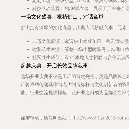
定制工坊
：开设小型DIY区域，嘉宾可体验印
科技互动装置
：如AR试衣镜，展示工厂未来产
一场文化盛宴：根植佛山，对话全球
佛山拥有深厚的文化底蕴，庆典应巧妙融入本土元素
非遗文化展演
：邀请佛山木版年画、香云纱染整
时装艺术表演
：策划一场小型时装秀，以佛山功
社区共生环节
：设立“本地人才招聘与合作洽谈
超越庆典，开启长效品牌叙事
这场开业庆典不仅是工厂的首次亮相，更是品牌长期建
厂将成功传递其作为现代制造标杆与文化创新者的双
谈、行业交流提供样板，让开业之日成为品牌生生不
如若转载，请注明出处：http://www.moya2013.com/prod